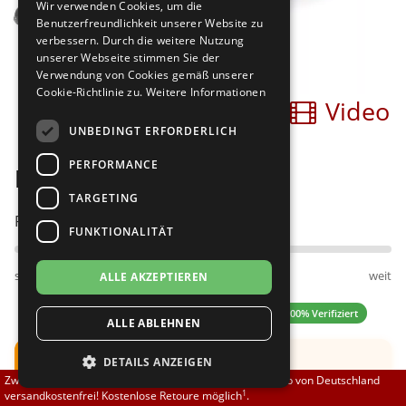
Wir verwenden Cookies, um die
Brautschuhe
Merlet
Benutzerfreundlichkeit unserer Website zu
verbessern. Durch die weitere Nutzung
unserer Webseite stimmen Sie der
Sneaker
Nueva Epoca
Verwendung von Cookies gemäß unserer
Cookie-Richtlinie zu.
Weitere Informationen
Bilder
Video
Untergrößen 33-35
Portdance
UNBEDINGT ERFORDERLICH
Übergrößen 43-44
RayRose
PERFORMANCE
Diamant 141-129-001
Flexerinas
Rummos
TARGETING
Passt am besten bei Fußweite:
FUNKTIONALITÄT
Rumpf
schmal
normal
weit
ALLE AKZEPTIEREN
SoDanca
4.80 (15 Bewertungen)
✓ 100% Verifiziert
ALLE ABLEHNEN
Suny
Hinweis:
G-Weite - für kräftige Füße
DETAILS ANZEIGEN
TopTanz
Zwischen 70,00 EUR und 800,00 EUR liefern wir innerhalb von Deutschland
Empfehlung:
1
versandkostenfrei! Kostenlose Retoure möglich
.