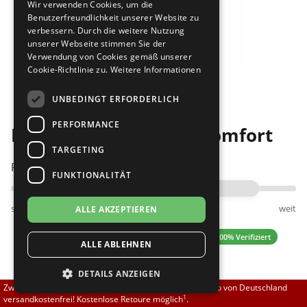
Wir verwenden Cookies, um die
Brautschuhe
Merlet
Benutzerfreundlichkeit unserer Website zu
verbessern. Durch die weitere Nutzung
unserer Webseite stimmen Sie der
Sneaker
Nueva Epoca
Verwendung von Cookies gemäß unserer
Cookie-Richtlinie zu.
Weitere Informationen
Bilder
Untergrößen 33-35
Portdance
UNBEDINGT ERFORDERLICH
Übergrößen 43-44
RayRose
PERFORMANCE
Diamant 170-112-525 comfort
Flexerinas
Rummos
TARGETING
Passt am besten bei Fußweite:
FUNKTIONALITÄT
Rumpf
schmal
normal
weit
ALLE AKZEPTIEREN
SoDanca
4.73 (11 Bewertungen)
✓ 100% Verifiziert
ALLE ABLEHNEN
Suny
DETAILS ANZEIGEN
TopTanz
139,50 EUR
Zwischen 70,00 EUR und 800,00 EUR liefern wir innerhalb von Deutschland
1
versandkostenfrei! Kostenlose Retoure möglich
.