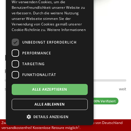
Wir verwenden Cookies, um die
Brautschuhe
Merlet
Benutzerfreundlichkeit unserer Website zu
verbessern. Durch die weitere Nutzung
unserer Webseite stimmen Sie der
Sneaker
Nueva Epoca
Verwendung von Cookies gemäß unserer
Cookie-Richtlinie zu.
Weitere Informationen
Bilder
Untergrößen 33-35
Portdance
UNBEDINGT ERFORDERLICH
Übergrößen 43-44
RayRose
PERFORMANCE
Diamant 180-075-028
Flexerinas
Rummos
TARGETING
Passt am besten bei Fußweite:
FUNKTIONALITÄT
Rumpf
schmal
normal
weit
ALLE AKZEPTIEREN
SoDanca
4.92 (13 Bewertungen)
✓ 100% Verifiziert
ALLE ABLEHNEN
Suny
DETAILS ANZEIGEN
TopTanz
124,00 EUR
Zwischen 70,00 EUR und 800,00 EUR liefern wir innerhalb von Deutschland
1
versandkostenfrei! Kostenlose Retoure möglich
.