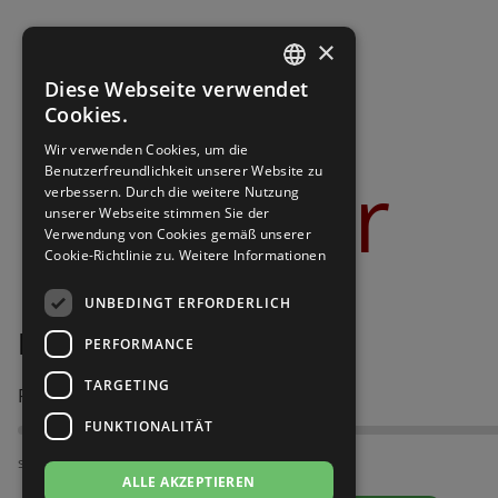
Brautschuhe
Merlet
×
Sneaker
Nueva Epoca
Diese Webseite verwendet
GERMAN
Cookies.
Untergrößen 33-35
Portdance
GERMAN
Wir verwenden Cookies, um die
Bilder
Benutzerfreundlichkeit unserer Website zu
Übergrößen 43-44
RayRose
verbessern. Durch die weitere Nutzung
unserer Webseite stimmen Sie der
Verwendung von Cookies gemäß unserer
Flexerinas
Rummos
Cookie-Richtlinie zu.
Weitere Informationen
Rumpf
UNBEDINGT ERFORDERLICH
Diamant 183-009-579
PERFORMANCE
SoDanca
TARGETING
Passt am besten bei Fußweite:
Suny
FUNKTIONALITÄT
TopTanz
schmal
ALLE AKZEPTIEREN