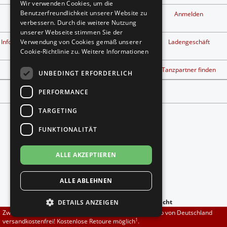
Wir verwenden Cookies, um die
Brautschuhe
Merlet
Benutzerfreundlichkeit unserer Website zu
Kontakt
Privatsphäre und
Anmelden
Datenschutz
verbessern. Durch die weitere Nutzung
unserer Webseite stimmen Sie der
Sneaker
Nueva Epoca
1
Info kostenlose Retouren
Widerrufsbelehrung &
Ladengeschäft
Verwendung von Cookies gemäß unserer
Widerrufsformular
Cookie-Richtlinie zu.
Weitere Informationen
Untergrößen 33-35
Portdance
Tanzschuh Berater
Workshop finden
Tanzpartner finden
UNBEDINGT ERFORDERLICH
Übergrößen 43-44
RayRose
Vertrag widerrufen
PERFORMANCE
Flexerinas
Rummos
TARGETING
FUNKTIONALITÄT
Rumpf
ALLE AKZEPTIEREN
Folgt uns auf
SoDanca
ALLE ABLEHNEN
Suny
anzeigen:
-
zur Mobilen Ansicht
DETAILS ANZEIGEN
TopTanz
Zwischen 70,00 EUR und 800,00 EUR liefern wir innerhalb von Deutschland
Copyright © 2026
DADANZA.de
1
versandkostenfrei! Kostenlose Retoure möglich
.
*Gilt für Lieferungen nach Deutschland. Lieferzeiten für andere Länder und