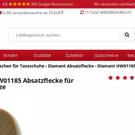
4,8
360 Google-Rezensionen
Wir versenden nachhalt
5
15 TAGE WIDERRUFSRECHT
In DE versandkostenfrei ab 70 EUR
Kinder
Outdoor
Zubehör
Gutscheine
Neu
schen für Tanzschuhe
Diamant Absatzflecke
Diamant HW01185 
»
»
01185 Absatzflecke für
ze