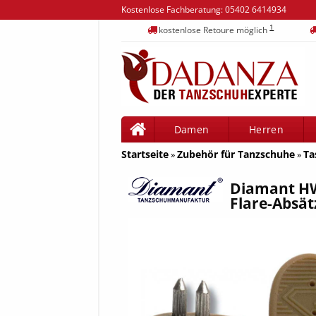
Kostenlose Fachberatung:
05402 6414934
1
kostenlose Retoure möglich
Damen
Herren
Startseite
Zubehör für Tanzschuhe
Ta
»
»
Diamant HW
Flare-Absät