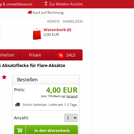
ig & umweltbewusst
Zur Mobilen Ansicht
Kauf auf Rechnung
KONTO
ANMELDEN
Warenkorb (0)
0,00 EUR
heiten
Filiale
SALE
%
Absatzflecke für Flare-Absätze
Bestellen
4,00 EUR
Preis:
[inkl. 19% MwSt zzgl.
Versand
]
Sofort lieferbar. Lieferzeit 1-3 Tage.
Anzahl:
In den Warenkorb