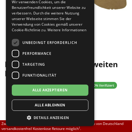
Wir verwenden Cookies, um die
Brautschuhe
Merlet
Benutzerfreundlichkeit unserer Website zu
verbessern. Durch die weitere Nutzung
unserer Webseite stimmen Sie der
Sneaker
Nueva Epoca
Verwendung von Cookies gemäß unserer
Cookie-Richtlinie zu.
Weitere Informationen
Untergrößen 33-35
Portdance
Bilder
UNBEDINGT ERFORDERLICH
Übergrößen 43-44
RayRose
PERFORMANCE
Diamant HW04002 Fußweiten
Flexerinas
Rummos
TARGETING
Konverter beige
FUNKTIONALITÄT
Rumpf
4.33 (9 Bewertungen)
✓ 100% Verifiziert
ALLE AKZEPTIEREN
SoDanca
7,00 EUR
ALLE ABLEHNEN
Suny
DETAILS ANZEIGEN
TopTanz
[inkl. 19% MwSt zzgl.
]
Versand
Zwischen 70,00 EUR und 800,00 EUR liefern wir innerhalb von Deutschland
Größe nicht auf Lager?
1
versandkostenfrei! Kostenlose Retoure möglich
.