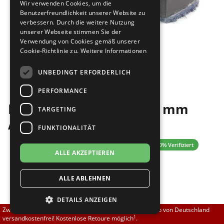
Wir verwenden Cookies, um die
Brautschuhe
Merlet
Benutzerfreundlichkeit unserer Website zu
verbessern. Durch die weitere Nutzung
unserer Webseite stimmen Sie der
Sneaker
Nueva Epoca
Verwendung von Cookies gemäß unserer
Cookie-Richtlinie zu.
Weitere Informationen
Untergrößen 33-35
Portdance
Bilder
UNBEDINGT ERFORDERLICH
Übergrößen 43-44
RayRose
PERFORMANCE
EDS Absatzflecke für 62 mm
Flexerinas
Rummos
TARGETING
Absätze
FUNKTIONALITÄT
Rumpf
0.00 (0 Bewertungen)
✓ 100% Verifiziert
ALLE AKZEPTIEREN
SoDanca
7,90 EUR
ALLE ABLEHNEN
Suny
DETAILS ANZEIGEN
TopTanz
[inkl. 19% MwSt zzgl.
]
Versand
Zwischen 70,00 EUR und 800,00 EUR liefern wir innerhalb von Deutschland
Größe nicht auf Lager?
1
versandkostenfrei! Kostenlose Retoure möglich
.