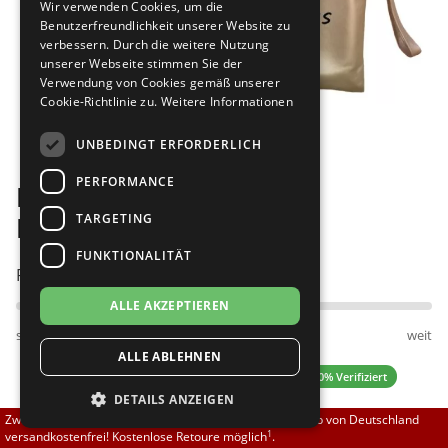
Wir verwenden Cookies, um die
Brautschuhe
Merlet
Benutzerfreundlichkeit unserer Website zu
verbessern. Durch die weitere Nutzung
unserer Webseite stimmen Sie der
Sneaker
Nueva Epoca
Verwendung von Cookies gemäß unserer
Cookie-Richtlinie zu.
Weitere Informationen
Bilder
Untergrößen 33-35
Portdance
UNBEDINGT ERFORDERLICH
Übergrößen 43-44
RayRose
PERFORMANCE
FLEXERINAS - faltbare
Flexerinas
Rummos
TARGETING
Ballerinas, perle
FUNKTIONALITÄT
Rumpf
Passt am besten bei Fußweite:
ALLE AKZEPTIEREN
SoDanca
schmal
normal
weit
ALLE ABLEHNEN
Suny
5.00 (4 Bewertungen)
✓ 100% Verifiziert
DETAILS ANZEIGEN
TopTanz
Zwischen 70,00 EUR und 800,00 EUR liefern wir innerhalb von Deutschland
1
versandkostenfrei! Kostenlose Retoure möglich
.