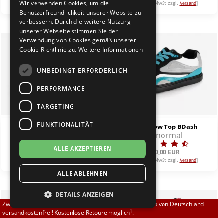
Wir verwenden Cookies, um die
[inkl. 19% MwSt zzgl.
]
[inkl. 19% MwSt zzgl.
]
Versand
Versand
Brautschuhe
Merlet
Benutzerfreundlichkeit unserer Website zu
verbessern. Durch die weitere Nutzung
unserer Webseite stimmen Sie der
Sneaker
Nueva Epoca
Verwendung von Cookies gemäß unserer
Cookie-Richtlinie zu.
Weitere Informationen
Untergrößen 33-35
Portdance
UNBEDINGT ERFORDERLICH
Übergrößen 43-44
RayRose
PERFORMANCE
Flexerinas
Rummos
TARGETING
FUNKTIONALITÄT
Fuego Low Top schwarz
Fuego Low Top BDash
Rumpf
normal
ALLE AKZEPTIEREN
SoDanca
130,00 EUR
130,00 EUR
[inkl. 19% MwSt zzgl.
]
[inkl. 19% MwSt zzgl.
]
Versand
Versand
ALLE ABLEHNEN
Suny
DETAILS ANZEIGEN
TopTanz
Zwischen 70,00 EUR und 800,00 EUR liefern wir innerhalb von Deutschland
1
versandkostenfrei! Kostenlose Retoure möglich
.