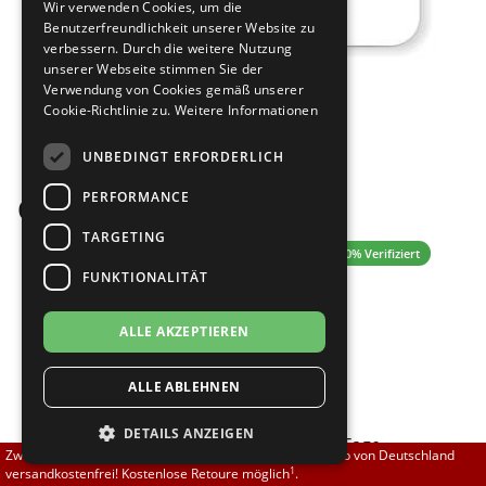
Wir verwenden Cookies, um die
Brautschuhe
Merlet
Benutzerfreundlichkeit unserer Website zu
verbessern. Durch die weitere Nutzung
unserer Webseite stimmen Sie der
Sneaker
Nueva Epoca
Verwendung von Cookies gemäß unserer
Cookie-Richtlinie zu.
Weitere Informationen
Bilder
Untergrößen 33-35
Portdance
UNBEDINGT ERFORDERLICH
Übergrößen 43-44
RayRose
PERFORMANCE
Gutschein über 50 EUR
Flexerinas
Rummos
TARGETING
5.00 (1 Bewertungen)
✓ 100% Verifiziert
FUNKTIONALITÄT
Rumpf
50,00 EUR
ALLE AKZEPTIEREN
SoDanca
[inkl. 0% MwSt zzgl.
]
ALLE ABLEHNEN
Versand
Suny
Größe nicht auf Lager?
DETAILS ANZEIGEN
Sofort lieferbar. Lieferzeit 1-3 Tage.
TopTanz
Zwischen 70,00 EUR und 800,00 EUR liefern wir innerhalb von Deutschland
1
versandkostenfrei! Kostenlose Retoure möglich
.