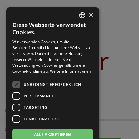
Brautschuhe
Merlet
×
Sneaker
Nueva Epoca
Diese Webseite verwendet
GERMAN
Cookies.
Untergrößen 33-35
Portdance
GERMAN
Wir verwenden Cookies, um die
Bilder
Benutzerfreundlichkeit unserer Website zu
Übergrößen 43-44
RayRose
verbessern. Durch die weitere Nutzung
unserer Webseite stimmen Sie der
Verwendung von Cookies gemäß unserer
Flexerinas
Rummos
Cookie-Richtlinie zu.
Weitere Informationen
Rumpf
UNBEDINGT ERFORDERLICH
Merlet Betty5 1404-251
PERFORMANCE
SoDanca
TARGETING
Passt am besten bei Fußweite:
Suny
FUNKTIONALITÄT
TopTanz
schmal
ALLE AKZEPTIEREN