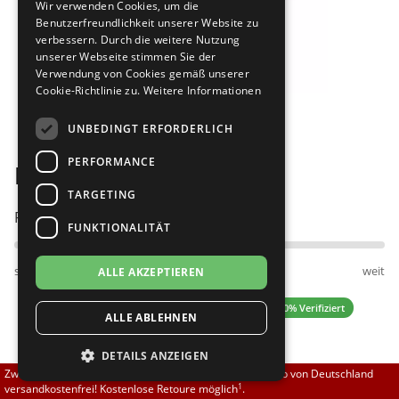
Wir verwenden Cookies, um die
Brautschuhe
Merlet
Benutzerfreundlichkeit unserer Website zu
verbessern. Durch die weitere Nutzung
unserer Webseite stimmen Sie der
Sneaker
Nueva Epoca
Verwendung von Cookies gemäß unserer
Cookie-Richtlinie zu.
Weitere Informationen
Bilder
Untergrößen 33-35
Portdance
UNBEDINGT ERFORDERLICH
Übergrößen 43-44
RayRose
PERFORMANCE
Merlet Sarah 1300 001
Flexerinas
Rummos
TARGETING
Passt am besten bei Fußweite:
FUNKTIONALITÄT
Rumpf
schmal
normal
weit
ALLE AKZEPTIEREN
SoDanca
0.00 (0 Bewertungen)
✓ 100% Verifiziert
ALLE ABLEHNEN
Suny
DETAILS ANZEIGEN
TopTanz
97,75 EUR
Zwischen 70,00 EUR und 800,00 EUR liefern wir innerhalb von Deutschland
115,00 EUR
1
versandkostenfrei! Kostenlose Retoure möglich
.