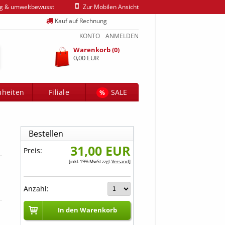
ig & umweltbewusst
Zur Mobilen Ansicht
Kauf auf Rechnung
KONTO
ANMELDEN
Warenkorb (0)
0,00 EUR
heiten
Filiale
SALE
%
Bestellen
31,00 EUR
Preis:
[inkl. 19% MwSt zzgl.
Versand
]
Anzahl:
In den Warenkorb