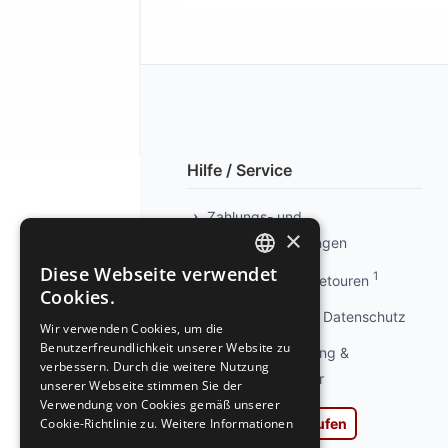
Hilfe / Service
Zahlungs- und
×
Versandbedingungen
Diese Webseite verwendet
1
Info kostenlose Retouren
GERMAN
Cookies.
GERMAN
Privatsphäre und Datenschutz
Wir verwenden Cookies, um die
Benutzerfreundlichkeit unserer Website zu
Widerrufsbelehrung &
verbessern. Durch die weitere Nutzung
Widerrufsformular
unserer Webseite stimmen Sie der
Verwendung von Cookies gemäß unserer
Cookie-Richtlinie zu.
Weitere Informationen
Vertrag widerrufen