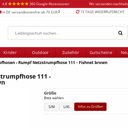
4,8
360 Google-Rezensionen
Wir versenden nachhalt
5
15 TAGE WIDERRUFSRECHT
In DE versandkostenfrei ab 70 EUR
Kinder
Outdoor
Zubehör
Gutscheine
Neu
pfhosen
Rumpf Netzstrumpfhose 111 - Fishnet brown
»
trumpfhose 111 -
wn
Größe
Bitte wählen
Infos zu Größen
S/M
L/XL