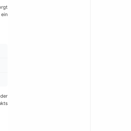
orgt
 ein
der
ukts