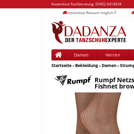
Kostenlose Fachberatung:
05402 6414934
1
kostenlose Retoure möglich
Damen
Herren
Startseite
Bekleidung
Damen
Strum
»
»
»
Rumpf Netzs
Fishnet bro