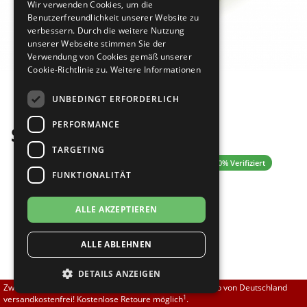
Wir verwenden Cookies, um die
Brautschuhe
Merlet
Benutzerfreundlichkeit unserer Website zu
verbessern. Durch die weitere Nutzung
unserer Webseite stimmen Sie der
Sneaker
Nueva Epoca
Verwendung von Cookies gemäß unserer
Cookie-Richtlinie zu.
Weitere Informationen
Bilder
Untergrößen 33-35
Portdance
UNBEDINGT ERFORDERLICH
Übergrößen 43-44
RayRose
PERFORMANCE
Schnürsenkel gelb
Flexerinas
Rummos
TARGETING
0.00 (0 Bewertungen)
✓ 100% Verifiziert
FUNKTIONALITÄT
Rumpf
4,00 EUR
ALLE AKZEPTIEREN
SoDanca
ALLE ABLEHNEN
[inkl. 19% MwSt zzgl.
]
Suny
Versand
Größe nicht auf Lager?
DETAILS ANZEIGEN
TopTanz
Sofort lieferbar. Lieferzeit 1-3 Tage.
Zwischen 70,00 EUR und 800,00 EUR liefern wir innerhalb von Deutschland
1
versandkostenfrei! Kostenlose Retoure möglich
.