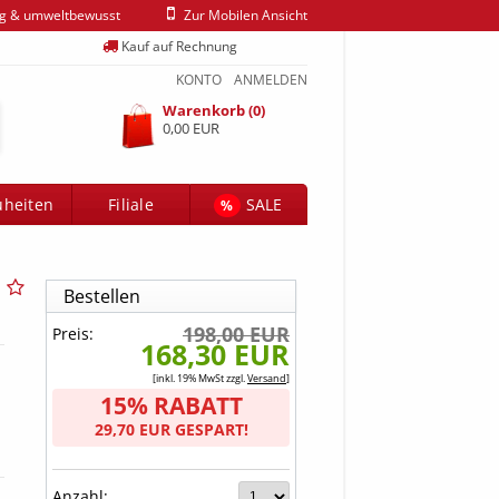
ig & umweltbewusst
Zur Mobilen Ansicht
Kauf auf Rechnung
KONTO
ANMELDEN
Warenkorb (0)
0,00 EUR
heiten
Filiale
SALE
%
Bestellen
198,00 EUR
Preis:
168,30 EUR
[inkl. 19% MwSt zzgl.
Versand
]
15% RABATT
29,70 EUR GESPART!
Anzahl: