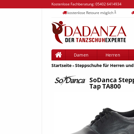
Kostenlose Fachberatung:
05402 6414934
1
kostenlose Retoure möglich
Damen
Herren
Startseite
Steppschuhe für Herren un
»
SoDanca Step
Tap TA800