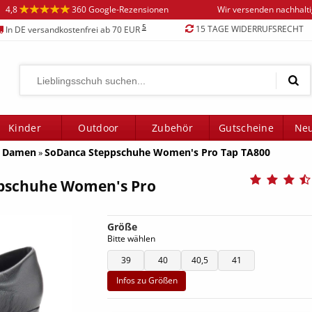
4,8
360 Google-Rezensionen
Wir versenden nachhalt
5
15 TAGE WIDERRUFSRECHT
In DE versandkostenfrei ab 70 EUR
Kinder
Outdoor
Zubehör
Gutscheine
Neu
d Damen
SoDanca Steppschuhe Women's Pro Tap TA800
»
pschuhe Women's Pro
Größe
Bitte wählen
39
40
40,5
41
Infos zu Größen