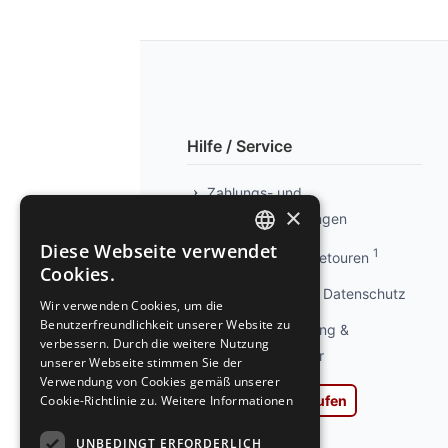
Hilfe / Service
Zahlungs- und
×
Versandbedingungen
Diese Webseite verwendet
1
Info kostenlose Retouren
GERMAN
Cookies.
GERMAN
Privatsphäre und Datenschutz
Wir verwenden Cookies, um die
Benutzerfreundlichkeit unserer Website zu
Widerrufsbelehrung &
verbessern. Durch die weitere Nutzung
Widerrufsformular
unserer Webseite stimmen Sie der
Verwendung von Cookies gemäß unserer
Vertrag widerrufen
Cookie-Richtlinie zu.
Weitere Informationen
AGB
UNBEDINGT ERFORDERLICH