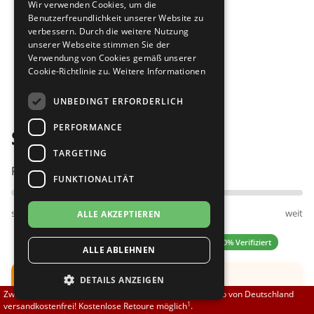
Wir verwenden Cookies, um die
Brautschuhe
Merlet
Benutzerfreundlichkeit unserer Website zu
verbessern. Durch die weitere Nutzung
unserer Webseite stimmen Sie der
Sneaker
Nueva Epoca
Verwendung von Cookies gemäß unserer
Cookie-Richtlinie zu.
Weitere Informationen
Bilder
Untergrößen 33-35
Portdance
UNBEDINGT ERFORDERLICH
Übergrößen 43-44
RayRose
PERFORMANCE
Suny 145 schwarz
Flexerinas
Rummos
TARGETING
Passt am besten bei Fußweite:
FUNKTIONALITÄT
Rumpf
schmal
normal
weit
ALLE AKZEPTIEREN
SoDanca
5.00 (2 Bewertungen)
✓ 100% Verifiziert
ALLE ABLEHNEN
Suny
Hinweis:
Die Schuhe fallen klein aus.
DETAILS ANZEIGEN
TopTanz
Zwischen 70,00 EUR und 800,00 EUR liefern wir innerhalb von Deutschland
Empfehlung: Bitte eine halbe UK Nummer größer
1
versandkostenfrei! Kostenlose Retoure möglich
.
bestellen.