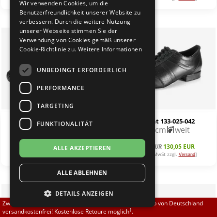
Wir verwenden Cookies, um die
Brautschuhe
Merlet
Benutzerfreundlichkeit unserer Website zu
verbessern. Durch die weitere Nutzung
unserer Webseite stimmen Sie der
Sneaker
Nueva Epoca
%
Verwendung von Cookies gemäß unserer
Cookie-Richtlinie zu.
Weitere Informationen
Untergrößen 33-35
Portdance
UNBEDINGT ERFORDERLICH
Übergrößen 43-44
RayRose
PERFORMANCE
Flexerinas
Rummos
TARGETING
Werner Kern 28018
Diamant 133-025-042
FUNKTIONALITÄT
Rumpf
2,0 cm
normal
2,0 cm
weit
139,00 EUR
144,50 EUR
130,05 EUR
ALLE AKZEPTIEREN
SoDanca
[inkl. 19% MwSt zzgl.
]
[inkl. 19% MwSt zzgl.
]
Versand
Versand
ALLE ABLEHNEN
Suny
%
DETAILS ANZEIGEN
TopTanz
Zwischen 70,00 EUR und 800,00 EUR liefern wir innerhalb von Deutschland
1
versandkostenfrei! Kostenlose Retoure möglich
.