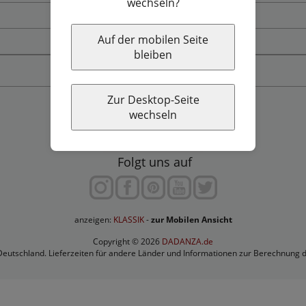
wechseln?
Widerrufsbelehrung & Widerrufsformular
Auf der mobilen Seite
Workshop finden
bleiben
Vertrag widerrufen
Zur Desktop-Seite
wechseln
Folgt uns auf
anzeigen:
-
zur Mobilen Ansicht
Copyright © 2026
DADANZA.de
 Deutschland. Lieferzeiten für andere Länder und Informationen zur Berechnung 