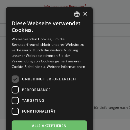
Brautschuhe
Merlet
1
Info kostenlose Retouren
×
Tanzschuh Berater
Sneaker
Nueva Epoca
Diese Webseite verwendet
GERMAN
Cookies.
Untergrößen 33-35
Portdance
GERMAN
Wir verwenden Cookies, um die
Benutzerfreundlichkeit unserer Website zu
Übergrößen 43-44
RayRose
verbessern. Durch die weitere Nutzung
unserer Webseite stimmen Sie der
Verwendung von Cookies gemäß unserer
Flexerinas
Rummos
Cookie-Richtlinie zu.
Weitere Informationen
Rumpf
UNBEDINGT ERFORDERLICH
PERFORMANCE
SoDanca
TARGETING
Suny
*Gilt für Lieferungen nach
FUNKTIONALITÄT
TopTanz
ALLE AKZEPTIEREN