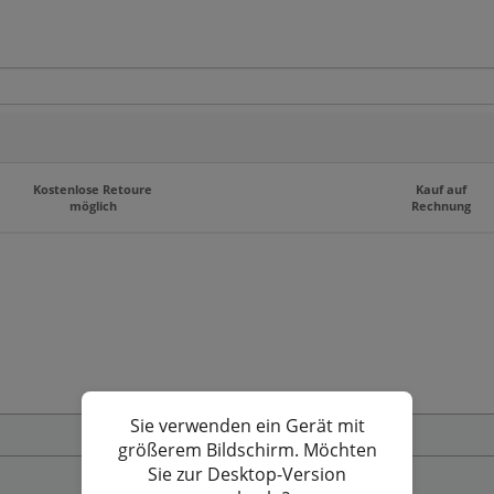
Kostenlose Retoure
Kauf auf
möglich
Rechnung
mfangreichen Sortiment.
Sie verwenden ein Gerät mit
Zahlungs- und Versandbedingungen
größerem Bildschirm. Möchten
Sie zur Desktop-Version
Privatsphäre und Datenschutz