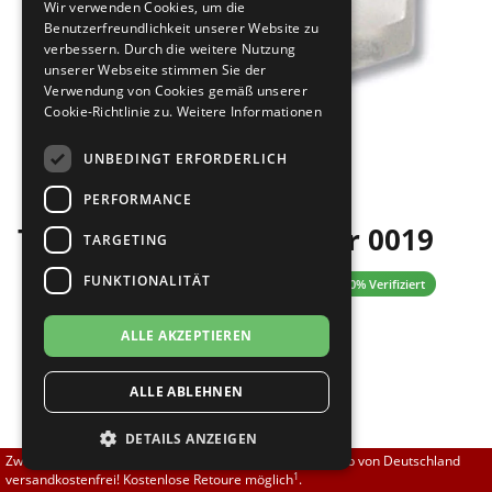
Wir verwenden Cookies, um die
Brautschuhe
Merlet
Benutzerfreundlichkeit unserer Website zu
verbessern. Durch die weitere Nutzung
unserer Webseite stimmen Sie der
Sneaker
Nueva Epoca
Verwendung von Cookies gemäß unserer
Cookie-Richtlinie zu.
Weitere Informationen
Untergrößen 33-35
Portdance
Bilder
UNBEDINGT ERFORDERLICH
Übergrößen 43-44
RayRose
PERFORMANCE
Top Tanz Absatzschoner 0019
Flexerinas
Rummos
TARGETING
FUNKTIONALITÄT
0.00 (0 Bewertungen)
✓ 100% Verifiziert
Rumpf
ALLE AKZEPTIEREN
SoDanca
5,00 EUR
ALLE ABLEHNEN
Suny
[inkl. 19% MwSt zzgl.
]
Versand
DETAILS ANZEIGEN
Größe nicht auf Lager?
TopTanz
Zwischen 70,00 EUR und 800,00 EUR liefern wir innerhalb von Deutschland
Sofort lieferbar. Lieferzeit 1-3 Tage.
1
versandkostenfrei! Kostenlose Retoure möglich
.