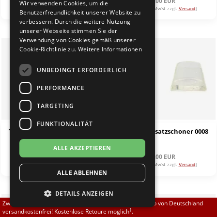
6,00 EUR
5,00 EUR
Wir verwenden Cookies, um die
Brautschuhe
Merlet
[inkl. 19% MwSt zzgl.
]
[inkl. 19% MwSt zzgl.
]
Versand
Versand
Benutzerfreundlichkeit unserer Website zu
verbessern. Durch die weitere Nutzung
unserer Webseite stimmen Sie der
Sneaker
Nueva Epoca
Verwendung von Cookies gemäß unserer
Cookie-Richtlinie zu.
Weitere Informationen
Untergrößen 33-35
Portdance
UNBEDINGT ERFORDERLICH
Übergrößen 43-44
RayRose
PERFORMANCE
Flexerinas
Rummos
TARGETING
FUNKTIONALITÄT
Rumpf
Top Tanz Absatzschoner 0004
Top Tanz Absatzschoner 0008
ALLE AKZEPTIEREN
SoDanca
5,00 EUR
5,00 EUR
[inkl. 19% MwSt zzgl.
]
[inkl. 19% MwSt zzgl.
]
Versand
Versand
ALLE ABLEHNEN
Suny
DETAILS ANZEIGEN
TopTanz
Zwischen 70,00 EUR und 800,00 EUR liefern wir innerhalb von Deutschland
1
versandkostenfrei! Kostenlose Retoure möglich
.