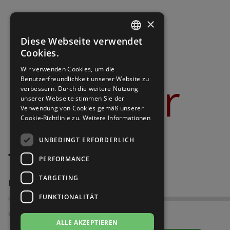
Brautschuhe
Merlet
×
Sneaker
Nueva Epoca
Diese Webseite verwendet
GERMAN
Cookies.
Untergrößen 33-35
Portdance
GERMAN
Wir verwenden Cookies, um die
Bilder
Benutzerfreundlichkeit unserer Website zu
Übergrößen 43-44
RayRose
verbessern. Durch die weitere Nutzung
unserer Webseite stimmen Sie der
Verwendung von Cookies gemäß unserer
Flexerinas
Rummos
Cookie-Richtlinie zu.
Weitere Informationen
Rumpf
UNBEDINGT ERFORDERLICH
Top Tanz Mailand 3780
PERFORMANCE
SoDanca
TARGETING
Passt am besten bei Fußweite:
Suny
FUNKTIONALITÄT
TopTanz
schmal
ALLE AKZEPTIEREN