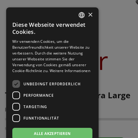
Brautschuhe
Merlet
×
Sneaker
Nueva Epoca
Diese Webseite verwendet
GERMAN
Cookies.
Untergrößen 33-35
Portdance
GERMAN
Wir verwenden Cookies, um die
Bilder
Benutzerfreundlichkeit unserer Website zu
Übergrößen 43-44
RayRose
verbessern. Durch die weitere Nutzung
unserer Webseite stimmen Sie der
Verwendung von Cookies gemäß unserer
Flexerinas
Rummos
Cookie-Richtlinie zu.
Weitere Informationen
Rumpf
UNBEDINGT ERFORDERLICH
Top Tanz Rocco 1410 Xtra Large
PERFORMANCE
SoDanca
TARGETING
Passt am besten bei Fußweite:
Suny
FUNKTIONALITÄT
TopTanz
schmal
ALLE AKZEPTIEREN