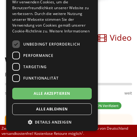
Wir verwenden Cookies, um die
Brautschuhe
Merlet
Benutzerfreundlichkeit unserer Website zu
verbessern. Durch die weitere Nutzung
unserer Webseite stimmen Sie der
Sneaker
Nueva Epoca
Verwendung von Cookies gemäß unserer
Cookie-Richtlinie zu.
Weitere Informationen
Bilder
Video
Untergrößen 33-35
Portdance
UNBEDINGT ERFORDERLICH
Übergrößen 43-44
RayRose
PERFORMANCE
Werner Kern 28049
Flexerinas
Rummos
TARGETING
Passt am besten bei Fußweite:
FUNKTIONALITÄT
Rumpf
schmal
normal
weit
ALLE AKZEPTIEREN
SoDanca
4.80 (5 Bewertungen)
✓ 100% Verifiziert
ALLE ABLEHNEN
Suny
Hinweis:
Schuh fällt groß aus.
DETAILS ANZEIGEN
TopTanz
Zwischen 70,00 EUR und 800,00 EUR liefern wir innerhalb von Deutschland
Empfehlung: Eine
ganze UK
Nummer kleiner
1
versandkostenfrei! Kostenlose Retoure möglich
.
bestellen.