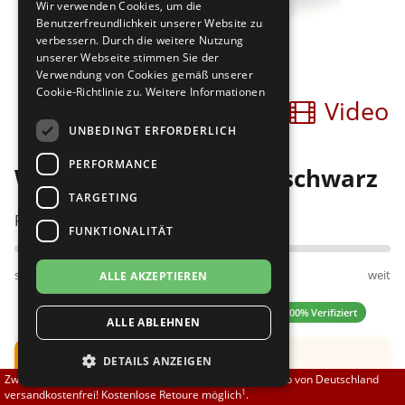
Wir verwenden Cookies, um die
Brautschuhe
Merlet
Benutzerfreundlichkeit unserer Website zu
verbessern. Durch die weitere Nutzung
unserer Webseite stimmen Sie der
Sneaker
Nueva Epoca
Verwendung von Cookies gemäß unserer
Cookie-Richtlinie zu.
Weitere Informationen
Bilder
Video
Untergrößen 33-35
Portdance
UNBEDINGT ERFORDERLICH
Übergrößen 43-44
RayRose
PERFORMANCE
Werner Kern Cindy 3,4 schwarz
Flexerinas
Rummos
TARGETING
Passt am besten bei Fußweite:
FUNKTIONALITÄT
Rumpf
schmal
normal
weit
ALLE AKZEPTIEREN
SoDanca
4.30 (10 Bewertungen)
✓ 100% Verifiziert
ALLE ABLEHNEN
Suny
Hinweis:
Schuh fällt groß aus.
DETAILS ANZEIGEN
TopTanz
Zwischen 70,00 EUR und 800,00 EUR liefern wir innerhalb von Deutschland
Empfehlung: Eine
halbe UK
Nummer kleiner
1
versandkostenfrei! Kostenlose Retoure möglich
.
bestellen.