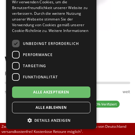
Wir verwenden Cookies, um die
Brautschuhe
Merlet
Benutzerfreundlichkeit unserer Website zu
verbessern. Durch die weitere Nutzung
unserer Webseite stimmen Sie der
Sneaker
Nueva Epoca
Verwendung von Cookies gemäß unserer
Cookie-Richtlinie zu.
Weitere Informationen
Bilder
Untergrößen 33-35
Portdance
UNBEDINGT ERFORDERLICH
Übergrößen 43-44
RayRose
PERFORMANCE
Werner Kern Franca
Flexerinas
Rummos
TARGETING
Passt am besten bei Fußweite:
FUNKTIONALITÄT
Rumpf
schmal
normal
weit
ALLE AKZEPTIEREN
SoDanca
4.00 (6 Bewertungen)
✓ 100% Verifiziert
ALLE ABLEHNEN
Suny
DETAILS ANZEIGEN
TopTanz
139,00 EUR
Zwischen 70,00 EUR und 800,00 EUR liefern wir innerhalb von Deutschland
1
versandkostenfrei! Kostenlose Retoure möglich
.