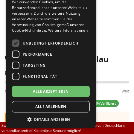
Wir verwenden Cookies, um die
Brautschuhe
Merlet
Benutzerfreundlichkeit unserer Website zu
verbessern. Durch die weitere Nutzung
unserer Webseite stimmen Sie der
Sneaker
Nueva Epoca
Verwendung von Cookies gemäß unserer
Cookie-Richtlinie zu.
Weitere Informationen
Bilder
Untergrößen 33-35
Portdance
UNBEDINGT ERFORDERLICH
Übergrößen 43-44
RayRose
PERFORMANCE
Werner Kern Holly 5,5 blau
Flexerinas
Rummos
TARGETING
Passt am besten bei Fußweite:
FUNKTIONALITÄT
Rumpf
schmal
normal
weit
ALLE AKZEPTIEREN
SoDanca
5.00 (2 Bewertungen)
✓ 100% Verifiziert
ALLE ABLEHNEN
Suny
Hinweis:
Schuh fällt groß aus.
DETAILS ANZEIGEN
TopTanz
Zwischen 70,00 EUR und 800,00 EUR liefern wir innerhalb von Deutschland
Empfehlung: Eine
halbe UK
Nummer kleiner
1
versandkostenfrei! Kostenlose Retoure möglich
.
bestellen.