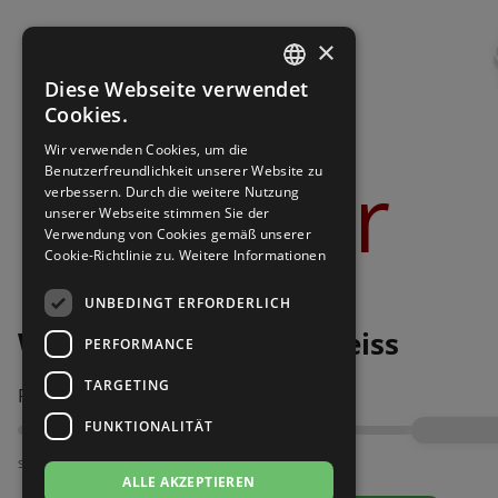
Brautschuhe
Merlet
×
Sneaker
Nueva Epoca
Diese Webseite verwendet
GERMAN
Cookies.
Untergrößen 33-35
Portdance
GERMAN
Wir verwenden Cookies, um die
Bilder
Benutzerfreundlichkeit unserer Website zu
Übergrößen 43-44
RayRose
verbessern. Durch die weitere Nutzung
unserer Webseite stimmen Sie der
Verwendung von Cookies gemäß unserer
Flexerinas
Rummos
Cookie-Richtlinie zu.
Weitere Informationen
Rumpf
UNBEDINGT ERFORDERLICH
Werner Kern July 5,5 weiss
PERFORMANCE
SoDanca
TARGETING
Passt am besten bei Fußweite:
Suny
FUNKTIONALITÄT
TopTanz
schmal
ALLE AKZEPTIEREN