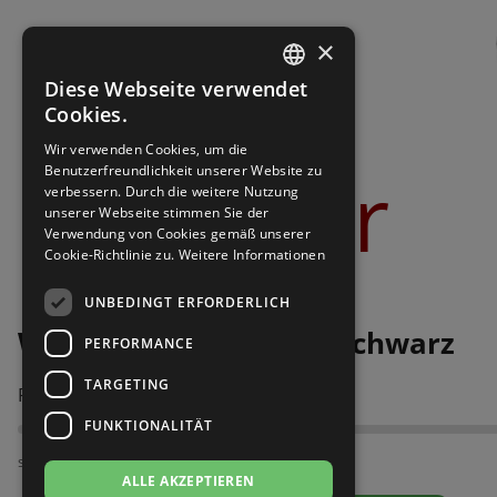
Brautschuhe
Merlet
×
Sneaker
Nueva Epoca
Diese Webseite verwendet
GERMAN
Cookies.
Untergrößen 33-35
Portdance
GERMAN
Wir verwenden Cookies, um die
Bilder
Benutzerfreundlichkeit unserer Website zu
Übergrößen 43-44
RayRose
verbessern. Durch die weitere Nutzung
unserer Webseite stimmen Sie der
Verwendung von Cookies gemäß unserer
Flexerinas
Rummos
Cookie-Richtlinie zu.
Weitere Informationen
Rumpf
UNBEDINGT ERFORDERLICH
Werner Kern Ruby 4,5 schwarz
PERFORMANCE
SoDanca
TARGETING
Passt am besten bei Fußweite:
Suny
FUNKTIONALITÄT
TopTanz
schmal
ALLE AKZEPTIEREN