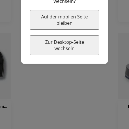
wechseln?
Auf der mobilen Seite
bleiben
Zur Desktop-Seite
wechseln
Diamant HW01961 Absatzflecke für Spanish-Absätze