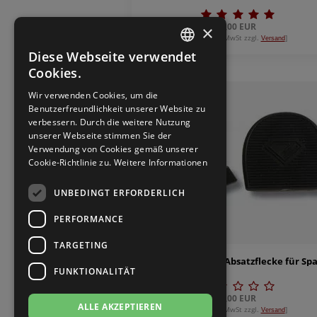
Brautschuhe
Merlet
4,00 EUR
×
[inkl. 19% MwSt zzgl.
]
Versand
Sneaker
Nueva Epoca
Diese Webseite verwendet
GERMAN
Cookies.
Untergrößen 33-35
Portdance
GERMAN
Wir verwenden Cookies, um die
Benutzerfreundlichkeit unserer Website zu
Übergrößen 43-44
RayRose
verbessern. Durch die weitere Nutzung
unserer Webseite stimmen Sie der
Verwendung von Cookies gemäß unserer
Flexerinas
Rummos
Cookie-Richtlinie zu.
Weitere Informationen
Rumpf
UNBEDINGT ERFORDERLICH
PERFORMANCE
SoDanca
TARGETING
Suny
FUNKTIONALITÄT
TopTanz
4,00 EUR
ALLE AKZEPTIEREN
[inkl. 19% MwSt zzgl.
]
Versand