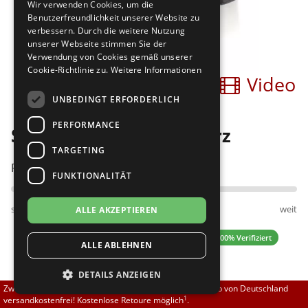
Wir verwenden Cookies, um die
Brautschuhe
Merlet
Benutzerfreundlichkeit unserer Website zu
verbessern. Durch die weitere Nutzung
unserer Webseite stimmen Sie der
Sneaker
Nueva Epoca
Verwendung von Cookies gemäß unserer
Cookie-Richtlinie zu.
Weitere Informationen
Bilder
Video
Untergrößen 33-35
Portdance
UNBEDINGT ERFORDERLICH
Übergrößen 43-44
RayRose
PERFORMANCE
Só Danca CH792 schwarz
Flexerinas
Rummos
TARGETING
Passt am besten bei Fußweite:
FUNKTIONALITÄT
Rumpf
schmal
normal
weit
ALLE AKZEPTIEREN
SoDanca
4.40 (10 Bewertungen)
✓ 100% Verifiziert
ALLE ABLEHNEN
Suny
DETAILS ANZEIGEN
TopTanz
69,00 EUR
Zwischen 70,00 EUR und 800,00 EUR liefern wir innerhalb von Deutschland
1
versandkostenfrei! Kostenlose Retoure möglich
.