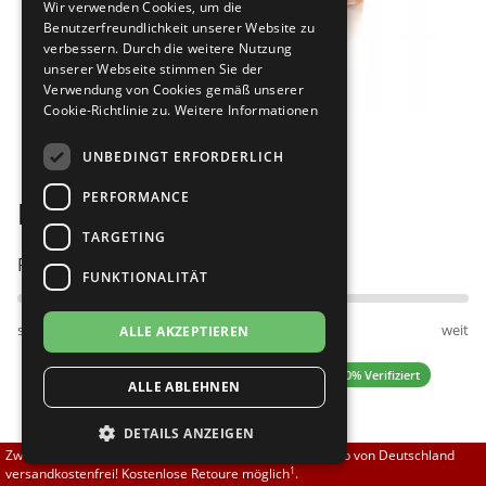
Wir verwenden Cookies, um die
Brautschuhe
Merlet
Benutzerfreundlichkeit unserer Website zu
verbessern. Durch die weitere Nutzung
unserer Webseite stimmen Sie der
Sneaker
Nueva Epoca
Verwendung von Cookies gemäß unserer
Cookie-Richtlinie zu.
Weitere Informationen
Bilder
Untergrößen 33-35
Portdance
UNBEDINGT ERFORDERLICH
Übergrößen 43-44
RayRose
PERFORMANCE
Dance Art 217-506-379
Flexerinas
Rummos
TARGETING
Passt am besten bei Fußweite:
FUNKTIONALITÄT
Rumpf
schmal
normal
weit
ALLE AKZEPTIEREN
SoDanca
0.00 (0 Bewertungen)
✓ 100% Verifiziert
ALLE ABLEHNEN
Suny
DETAILS ANZEIGEN
TopTanz
129,00 EUR
Zwischen 70,00 EUR und 800,00 EUR liefern wir innerhalb von Deutschland
1
versandkostenfrei! Kostenlose Retoure möglich
.