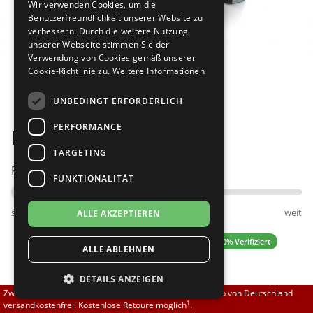
Wir verwenden Cookies, um die
Brautschuhe
Merlet
Benutzerfreundlichkeit unserer Website zu
verbessern. Durch die weitere Nutzung
unserer Webseite stimmen Sie der
Sneaker
Nueva Epoca
Verwendung von Cookies gemäß unserer
Cookie-Richtlinie zu.
Weitere Informationen
Bilder
Untergrößen 33-35
Portdance
UNBEDINGT ERFORDERLICH
Übergrößen 43-44
RayRose
PERFORMANCE
Diamant 020-089-091
Flexerinas
Rummos
TARGETING
Passt am besten bei Fußweite:
FUNKTIONALITÄT
Rumpf
schmal
normal
weit
ALLE AKZEPTIEREN
SoDanca
0.00 (0 Bewertungen)
✓ 100% Verifiziert
ALLE ABLEHNEN
Suny
DETAILS ANZEIGEN
TopTanz
118,58 EUR
Zwischen 70,00 EUR und 800,00 EUR liefern wir innerhalb von Deutschland
139,50 EUR
1
versandkostenfrei! Kostenlose Retoure möglich
.