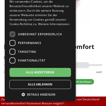
Wir verwenden Cookies, um die
Brautschuhe
Merlet
Benutzerfreundlichkeit unserer Website zu
verbessern. Durch die weitere Nutzung
unserer Webseite stimmen Sie der
Sneaker
Nueva Epoca
Verwendung von Cookies gemäß unserer
Cookie-Richtlinie zu.
Weitere Informationen
Bilder
Untergrößen 33-35
Portdance
UNBEDINGT ERFORDERLICH
Übergrößen 43-44
RayRose
PERFORMANCE
Diamant 035-012-462 comfort
Flexerinas
Rummos
TARGETING
Passt am besten bei Fußweite:
FUNKTIONALITÄT
Rumpf
schmal
normal
weit
ALLE AKZEPTIEREN
SoDanca
5.00 (4 Bewertungen)
✓ 100% Verifiziert
ALLE ABLEHNEN
Suny
DETAILS ANZEIGEN
TopTanz
139,50 EUR
Zwischen 70,00 EUR und 800,00 EUR liefern wir innerhalb von Deutschland
1
versandkostenfrei! Kostenlose Retoure möglich
.