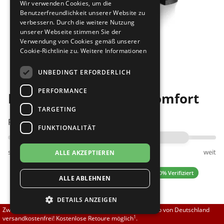
Wir verwenden Cookies, um die
Brautschuhe
Merlet
Benutzerfreundlichkeit unserer Website zu
verbessern. Durch die weitere Nutzung
unserer Webseite stimmen Sie der
Sneaker
Nueva Epoca
Verwendung von Cookies gemäß unserer
Cookie-Richtlinie zu.
Weitere Informationen
Bilder
Untergrößen 33-35
Portdance
UNBEDINGT ERFORDERLICH
Übergrößen 43-44
RayRose
PERFORMANCE
Diamant 035-012-537 comfort
Flexerinas
Rummos
TARGETING
Passt am besten bei Fußweite:
FUNKTIONALITÄT
Rumpf
schmal
normal
weit
ALLE AKZEPTIEREN
SoDanca
0.00 (0 Bewertungen)
✓ 100% Verifiziert
ALLE ABLEHNEN
Suny
DETAILS ANZEIGEN
TopTanz
139,50 EUR
Zwischen 70,00 EUR und 800,00 EUR liefern wir innerhalb von Deutschland
1
versandkostenfrei! Kostenlose Retoure möglich
.