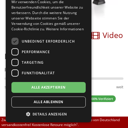
Wir verwenden Cookies, um die
Brautschuhe
Merlet
Benutzerfreundlichkeit unserer Website zu
verbessern. Durch die weitere Nutzung
unserer Webseite stimmen Sie der
Sneaker
Nueva Epoca
Verwendung von Cookies gemäß unserer
Cookie-Richtlinie zu.
Weitere Informationen
Bilder
Video
Untergrößen 33-35
Portdance
UNBEDINGT ERFORDERLICH
Übergrößen 43-44
RayRose
PERFORMANCE
Diamant 048-068-034
Flexerinas
Rummos
TARGETING
Passt am besten bei Fußweite:
FUNKTIONALITÄT
Rumpf
schmal
normal
weit
ALLE AKZEPTIEREN
SoDanca
4.63 (24 Bewertungen)
✓ 100% Verifiziert
ALLE ABLEHNEN
Suny
DETAILS ANZEIGEN
TopTanz
114,00 EUR
Zwischen 70,00 EUR und 800,00 EUR liefern wir innerhalb von Deutschland
1
versandkostenfrei! Kostenlose Retoure möglich
.