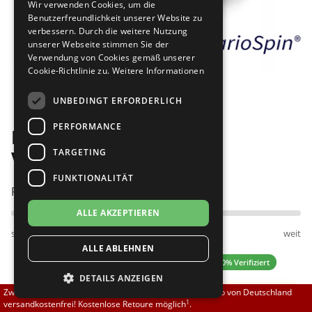
Wir verwenden Cookies, um die
Brautschuhe
Merlet
Benutzerfreundlichkeit unserer Website zu
verbessern. Durch die weitere Nutzung
unserer Webseite stimmen Sie der
Sneaker
Nueva Epoca
Verwendung von Cookies gemäß unserer
Cookie-Richtlinie zu.
Weitere Informationen
Bilder
Untergrößen 33-35
Portdance
UNBEDINGT ERFORDERLICH
Übergrößen 43-44
RayRose
PERFORMANCE
Diamant 053-029-034-V
Flexerinas
Rummos
TARGETING
VarioSpin comfort
FUNKTIONALITÄT
Rumpf
Passt am besten bei Fußweite:
ALLE AKZEPTIEREN
SoDanca
schmal
normal
weit
ALLE ABLEHNEN
Suny
3.67 (6 Bewertungen)
✓ 100% Verifiziert
DETAILS ANZEIGEN
TopTanz
Zwischen 70,00 EUR und 800,00 EUR liefern wir innerhalb von Deutschland
Hinweis:
Der Schuh fällt groß aus.
1
versandkostenfrei! Kostenlose Retoure möglich
.