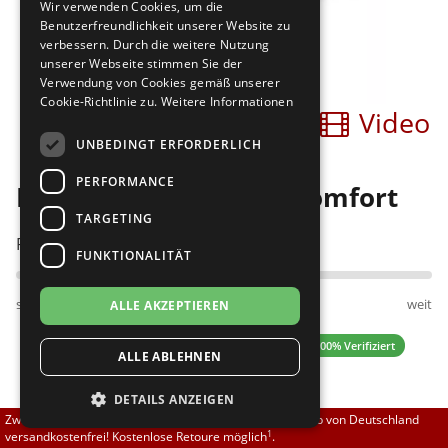
Wir verwenden Cookies, um die
Brautschuhe
Merlet
Benutzerfreundlichkeit unserer Website zu
verbessern. Durch die weitere Nutzung
unserer Webseite stimmen Sie der
Sneaker
Nueva Epoca
Verwendung von Cookies gemäß unserer
Cookie-Richtlinie zu.
Weitere Informationen
Bilder
Video
Untergrößen 33-35
Portdance
UNBEDINGT ERFORDERLICH
Übergrößen 43-44
RayRose
PERFORMANCE
Diamant 063-029-070 comfort
Flexerinas
Rummos
TARGETING
Passt am besten bei Fußweite:
FUNKTIONALITÄT
Rumpf
schmal
normal
weit
ALLE AKZEPTIEREN
SoDanca
4.52 (25 Bewertungen)
✓ 100% Verifiziert
ALLE ABLEHNEN
Suny
DETAILS ANZEIGEN
TopTanz
119,00 EUR
Zwischen 70,00 EUR und 800,00 EUR liefern wir innerhalb von Deutschland
1
versandkostenfrei! Kostenlose Retoure möglich
.