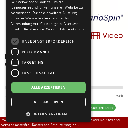
Wir verwenden Cookies, um die
Brautschuhe
Merlet
Benutzerfreundlichkeit unserer Website zu
verbessern. Durch die weitere Nutzung
unserer Webseite stimmen Sie der
Sneaker
Nueva Epoca
Verwendung von Cookies gemäß unserer
Cookie-Richtlinie zu.
Weitere Informationen
Bilder
Video
Untergrößen 33-35
Portdance
UNBEDINGT ERFORDERLICH
Übergrößen 43-44
RayRose
PERFORMANCE
Diamant 085-025-028-V
Flexerinas
Rummos
TARGETING
VarioSpin
FUNKTIONALITÄT
Rumpf
Passt am besten bei Fußweite:
ALLE AKZEPTIEREN
SoDanca
schmal
normal
weit
ALLE ABLEHNEN
Suny
4.70 (10 Bewertungen)
✓ 100% Verifiziert
DETAILS ANZEIGEN
TopTanz
Zwischen 70,00 EUR und 800,00 EUR liefern wir innerhalb von Deutschland
1
versandkostenfrei! Kostenlose Retoure möglich
.