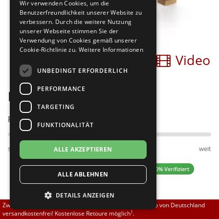
Wir verwenden Cookies, um die
Brautschuhe
Merlet
Benutzerfreundlichkeit unserer Website zu
verbessern. Durch die weitere Nutzung
unserer Webseite stimmen Sie der
Sneaker
Nueva Epoca
Verwendung von Cookies gemäß unserer
Cookie-Richtlinie zu.
Weitere Informationen
Bilder
Video
Untergrößen 33-35
Portdance
UNBEDINGT ERFORDERLICH
Übergrößen 43-44
RayRose
PERFORMANCE
Diamant 107-068-485
Flexerinas
Rummos
TARGETING
Passt am besten bei Fußweite:
FUNKTIONALITÄT
Rumpf
schmal
normal
weit
ALLE AKZEPTIEREN
SoDanca
4.57 (7 Bewertungen)
✓ 100% Verifiziert
ALLE ABLEHNEN
Suny
DETAILS ANZEIGEN
TopTanz
139,50 EUR
Zwischen 70,00 EUR und 800,00 EUR liefern wir innerhalb von Deutschland
1
versandkostenfrei! Kostenlose Retoure möglich
.