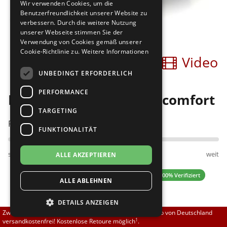
Wir verwenden Cookies, um die
Brautschuhe
Merlet
Benutzerfreundlichkeit unserer Website zu
verbessern. Durch die weitere Nutzung
unserer Webseite stimmen Sie der
Sneaker
Nueva Epoca
Verwendung von Cookies gemäß unserer
Cookie-Richtlinie zu.
Weitere Informationen
Bilder
Video
Untergrößen 33-35
Portdance
UNBEDINGT ERFORDERLICH
Übergrößen 43-44
RayRose
PERFORMANCE
Diamant 140-034-135-A comfort
Flexerinas
Rummos
TARGETING
Passt am besten bei Fußweite:
FUNKTIONALITÄT
Rumpf
schmal
normal
weit
ALLE AKZEPTIEREN
SoDanca
4.69 (13 Bewertungen)
✓ 100% Verifiziert
ALLE ABLEHNEN
Suny
DETAILS ANZEIGEN
TopTanz
139,50 EUR
Zwischen 70,00 EUR und 800,00 EUR liefern wir innerhalb von Deutschland
1
versandkostenfrei! Kostenlose Retoure möglich
.