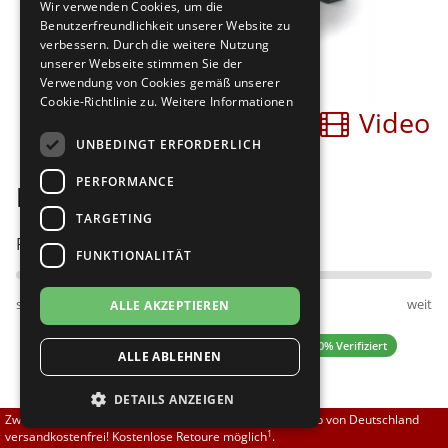
Wir verwenden Cookies, um die
Brautschuhe
Merlet
Benutzerfreundlichkeit unserer Website zu
verbessern. Durch die weitere Nutzung
unserer Webseite stimmen Sie der
Sneaker
Nueva Epoca
Verwendung von Cookies gemäß unserer
Cookie-Richtlinie zu.
Weitere Informationen
Bilder
Video
Untergrößen 33-35
Portdance
UNBEDINGT ERFORDERLICH
Übergrößen 43-44
RayRose
PERFORMANCE
Diamant 141-077-530
Flexerinas
Rummos
TARGETING
Passt am besten bei Fußweite:
FUNKTIONALITÄT
Rumpf
schmal
normal
weit
ALLE AKZEPTIEREN
SoDanca
5.00 (3 Bewertungen)
✓ 100% Verifiziert
ALLE ABLEHNEN
Suny
DETAILS ANZEIGEN
TopTanz
139,50 EUR
Zwischen 70,00 EUR und 800,00 EUR liefern wir innerhalb von Deutschland
1
versandkostenfrei! Kostenlose Retoure möglich
.