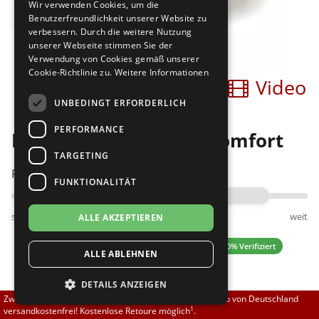
Wir verwenden Cookies, um die
Brautschuhe
Merlet
Benutzerfreundlichkeit unserer Website zu
verbessern. Durch die weitere Nutzung
unserer Webseite stimmen Sie der
Sneaker
Nueva Epoca
Verwendung von Cookies gemäß unserer
Cookie-Richtlinie zu.
Weitere Informationen
Bilder
Video
Untergrößen 33-35
Portdance
UNBEDINGT ERFORDERLICH
Übergrößen 43-44
RayRose
PERFORMANCE
Diamant 148-112-092 comfort
Flexerinas
Rummos
TARGETING
Passt am besten bei Fußweite:
FUNKTIONALITÄT
Rumpf
schmal
normal
weit
ALLE AKZEPTIEREN
SoDanca
5.00 (6 Bewertungen)
✓ 100% Verifiziert
ALLE ABLEHNEN
Suny
DETAILS ANZEIGEN
TopTanz
125,55 EUR
Zwischen 70,00 EUR und 800,00 EUR liefern wir innerhalb von Deutschland
139,50 EUR
1
versandkostenfrei! Kostenlose Retoure möglich
.