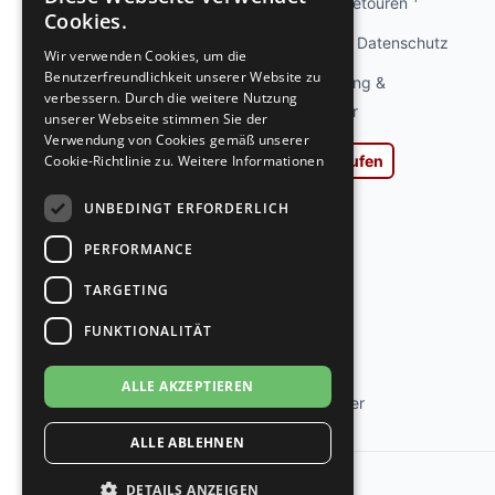
Info kostenlose Retouren
GERMAN
Cookies.
GERMAN
Privatsphäre und Datenschutz
Wir verwenden Cookies, um die
Benutzerfreundlichkeit unserer Website zu
Widerrufsbelehrung &
verbessern. Durch die weitere Nutzung
Widerrufsformular
unserer Webseite stimmen Sie der
Verwendung von Cookies gemäß unserer
Vertrag widerrufen
Cookie-Richtlinie zu.
Weitere Informationen
AGB
UNBEDINGT ERFORDERLICH
Impressum
PERFORMANCE
Ladengeschäft
TARGETING
Kontakt
FUNKTIONALITÄT
Jobs
ALLE AKZEPTIEREN
Tanzschuh Berater
ALLE ABLEHNEN
DETAILS ANZEIGEN