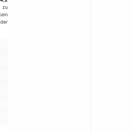
e zu
kein
 der