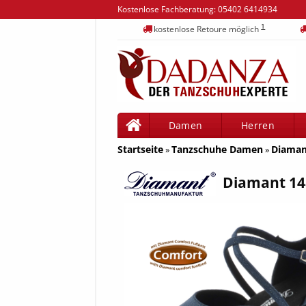
Kostenlose Fachberatung:
05402 6414934
1
kostenlose Retoure möglich
Damen
Herren
Startseite
Tanzschuhe Damen
Diaman
»
»
Diamant 14