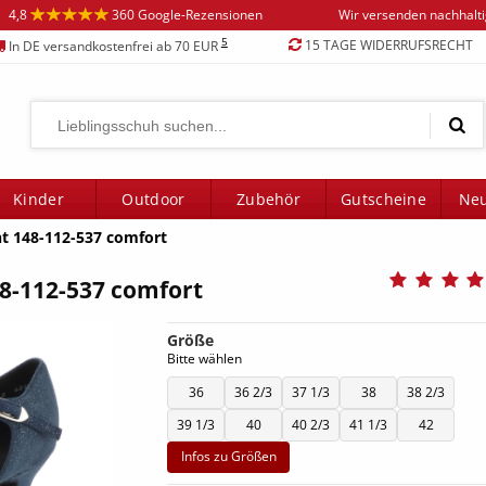
4,8
360 Google-Rezensionen
Wir versenden nachhalt
5
15 TAGE WIDERRUFSRECHT
In DE versandkostenfrei ab 70 EUR
Kinder
Outdoor
Zubehör
Gutscheine
Neu
t 148-112-537 comfort
8-112-537 comfort
Größe
Bitte wählen
36
36 2/3
37 1/3
38
38 2/3
39 1/3
40
40 2/3
41 1/3
42
Infos zu Größen