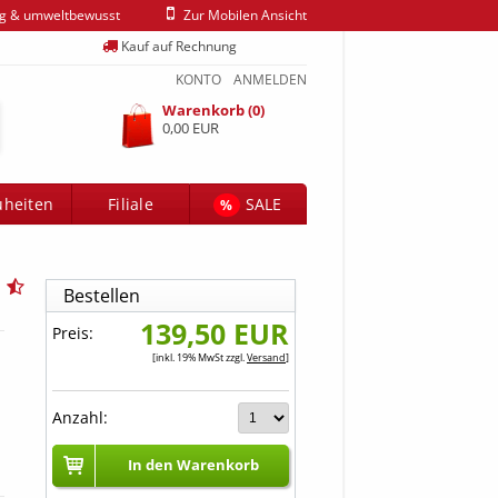
ig & umweltbewusst
Zur Mobilen Ansicht
Kauf auf Rechnung
KONTO
ANMELDEN
Warenkorb (0)
0,00 EUR
heiten
Filiale
SALE
%
Bestellen
139,50 EUR
Preis:
[inkl. 19% MwSt zzgl.
Versand
]
Anzahl:
In den Warenkorb