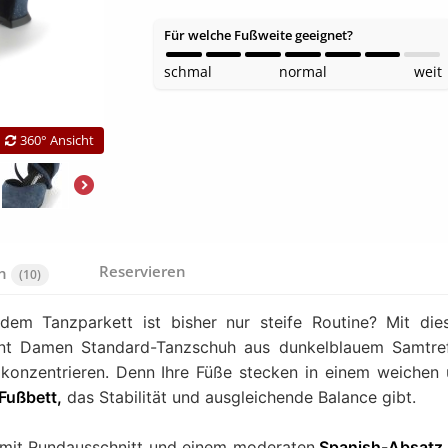
Für welche Fußweite geeignet?
schmal
normal
weit
360° Ansicht
Reservieren
en
(10)
 dem Tanzparkett ist bisher nur steife Routine? Mit di
nt Damen Standard-Tanzschuh aus dunkelblauem Samtref
 konzentrieren. Denn Ihre Füße stecken in einem weichen
Fußbett,
das Stabilität und ausgleichende Balance gibt.
mit Rundausschnitt und einem moderaten
Spanish
-Absatz