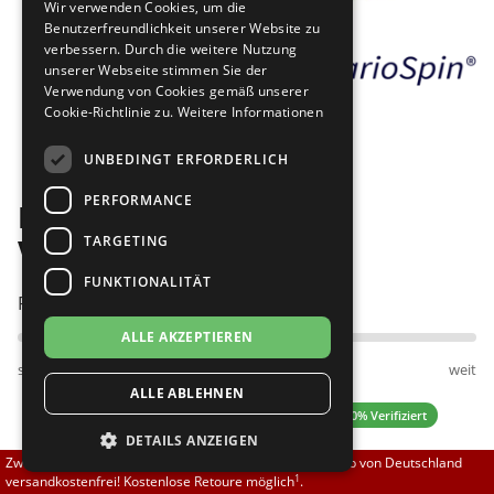
Wir verwenden Cookies, um die
Brautschuhe
Merlet
Benutzerfreundlichkeit unserer Website zu
verbessern. Durch die weitere Nutzung
unserer Webseite stimmen Sie der
Sneaker
Nueva Epoca
Verwendung von Cookies gemäß unserer
Cookie-Richtlinie zu.
Weitere Informationen
Bilder
Untergrößen 33-35
Portdance
UNBEDINGT ERFORDERLICH
Übergrößen 43-44
RayRose
PERFORMANCE
Diamant 188-234-611-Y
Flexerinas
Rummos
TARGETING
VarioSpin
FUNKTIONALITÄT
Rumpf
Passt am besten bei Fußweite:
ALLE AKZEPTIEREN
SoDanca
schmal
normal
weit
ALLE ABLEHNEN
Suny
4.80 (5 Bewertungen)
✓ 100% Verifiziert
DETAILS ANZEIGEN
TopTanz
Zwischen 70,00 EUR und 800,00 EUR liefern wir innerhalb von Deutschland
1
versandkostenfrei! Kostenlose Retoure möglich
.