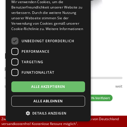
Wir verwenden Cookies, um die
Brautschuhe
Merlet
Benutzerfreundlichkeit unserer Website zu
verbessern. Durch die weitere Nutzung
unserer Webseite stimmen Sie der
Sneaker
Nueva Epoca
Verwendung von Cookies gemäß unserer
Cookie-Richtlinie zu.
Weitere Informationen
Bilder
Untergrößen 33-35
Portdance
UNBEDINGT ERFORDERLICH
Übergrößen 43-44
RayRose
PERFORMANCE
Diamant 189-234-155
Flexerinas
Rummos
TARGETING
Passt am besten bei Fußweite:
FUNKTIONALITÄT
Rumpf
schmal
normal
weit
ALLE AKZEPTIEREN
SoDanca
5.00 (4 Bewertungen)
✓ 100% Verifiziert
ALLE ABLEHNEN
Suny
DETAILS ANZEIGEN
TopTanz
129,00 EUR
Zwischen 70,00 EUR und 800,00 EUR liefern wir innerhalb von Deutschland
1
versandkostenfrei! Kostenlose Retoure möglich
.