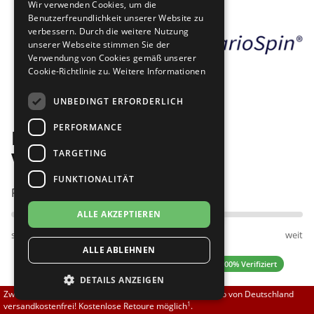
Wir verwenden Cookies, um die
Brautschuhe
Merlet
Benutzerfreundlichkeit unserer Website zu
verbessern. Durch die weitere Nutzung
unserer Webseite stimmen Sie der
Sneaker
Nueva Epoca
Verwendung von Cookies gemäß unserer
Cookie-Richtlinie zu.
Weitere Informationen
Bilder
Untergrößen 33-35
Portdance
UNBEDINGT ERFORDERLICH
Übergrößen 43-44
RayRose
PERFORMANCE
Diamant 192-425-582-V
Flexerinas
Rummos
TARGETING
VarioSpin
FUNKTIONALITÄT
Rumpf
Passt am besten bei Fußweite:
ALLE AKZEPTIEREN
SoDanca
schmal
normal
weit
ALLE ABLEHNEN
Suny
4.92 (12 Bewertungen)
✓ 100% Verifiziert
DETAILS ANZEIGEN
TopTanz
Zwischen 70,00 EUR und 800,00 EUR liefern wir innerhalb von Deutschland
1
versandkostenfrei! Kostenlose Retoure möglich
.