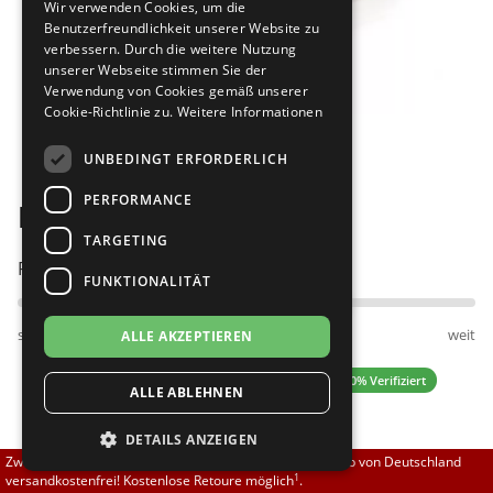
Wir verwenden Cookies, um die
Brautschuhe
Merlet
Benutzerfreundlichkeit unserer Website zu
verbessern. Durch die weitere Nutzung
unserer Webseite stimmen Sie der
Sneaker
Nueva Epoca
Verwendung von Cookies gemäß unserer
Cookie-Richtlinie zu.
Weitere Informationen
Bilder
Untergrößen 33-35
Portdance
UNBEDINGT ERFORDERLICH
Übergrößen 43-44
RayRose
PERFORMANCE
Diamant 192-425-621
Flexerinas
Rummos
TARGETING
Passt am besten bei Fußweite:
FUNKTIONALITÄT
Rumpf
schmal
normal
weit
ALLE AKZEPTIEREN
SoDanca
4.00 (1 Bewertungen)
✓ 100% Verifiziert
ALLE ABLEHNEN
Suny
DETAILS ANZEIGEN
TopTanz
144,50 EUR
Zwischen 70,00 EUR und 800,00 EUR liefern wir innerhalb von Deutschland
1
versandkostenfrei! Kostenlose Retoure möglich
.