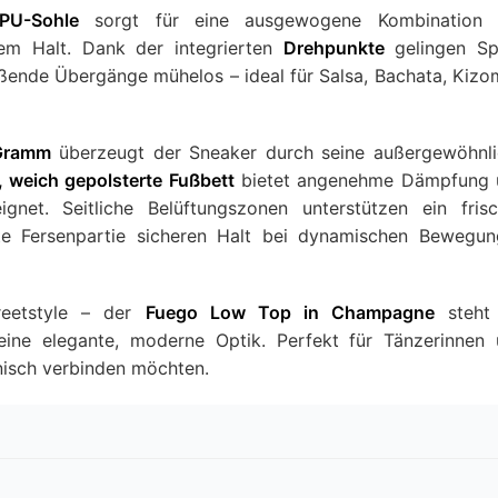
PU-Sohle
sorgt für eine ausgewogene Kombination 
rem Halt. Dank der integrierten
Drehpunkte
gelingen Sp
eßende Übergänge mühelos – ideal für Salsa, Bachata, Kiz
Gramm
überzeugt der Sneaker durch seine außergewöhnl
 weich gepolsterte Fußbett
bietet angenehme Dämpfung 
eignet. Seitliche Belüftungszonen unterstützen ein fris
erte Fersenpartie sicheren Halt bei dynamischen Bewegu
reetstyle – der
Fuego Low Top in Champagne
steht 
eine elegante, moderne Optik. Perfekt für Tänzerinnen
onisch verbinden möchten.