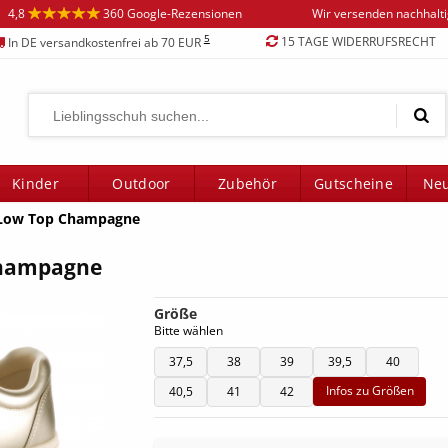
4,8
360 Google-Rezensionen
Wir versenden nachhalt
5
15 TAGE WIDERRUFSRECHT
In DE versandkostenfrei ab 70 EUR
Kinder
Outdoor
Zubehör
Gutscheine
Neu
Low Top Champagne
Champagne
Größe
Bitte wählen
37,5
38
39
39,5
40
Infos zu Größen
40,5
41
42