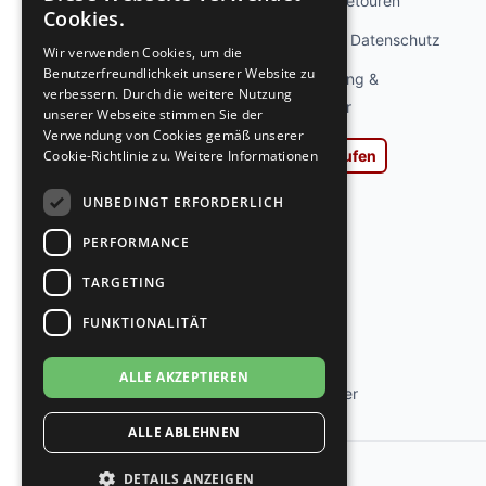
Info kostenlose Retouren
GERMAN
Cookies.
GERMAN
Privatsphäre und Datenschutz
Wir verwenden Cookies, um die
Benutzerfreundlichkeit unserer Website zu
Widerrufsbelehrung &
verbessern. Durch die weitere Nutzung
Widerrufsformular
unserer Webseite stimmen Sie der
Verwendung von Cookies gemäß unserer
Cookie-Richtlinie zu.
Weitere Informationen
Vertrag widerrufen
AGB
UNBEDINGT ERFORDERLICH
Impressum
PERFORMANCE
Ladengeschäft
TARGETING
Kontakt
FUNKTIONALITÄT
Jobs
ALLE AKZEPTIEREN
Tanzschuh Berater
ALLE ABLEHNEN
DETAILS ANZEIGEN