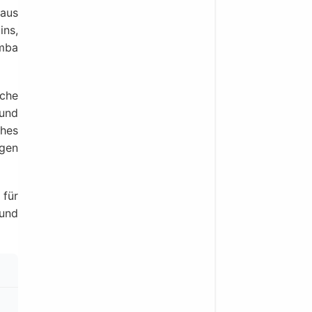
aus
ins,
omba
iche
und
ches
ngen
für
 und