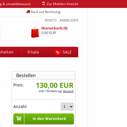
ig & umweltbewusst
Zur Mobilen Ansicht
Kauf auf Rechnung
KONTO
ANMELDEN
Warenkorb (0)
0,00 EUR
heiten
Filiale
SALE
%
Bestellen
130,00 EUR
Preis:
[inkl. 19% MwSt zzgl.
Versand
]
Anzahl:
In den Warenkorb