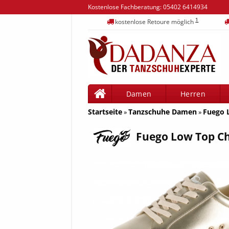
Kostenlose Fachberatung:
05402 6414934
1
kostenlose Retoure möglich
Damen
Herren
Startseite
Tanzschuhe Damen
Fuego 
»
»
Fuego Low Top 