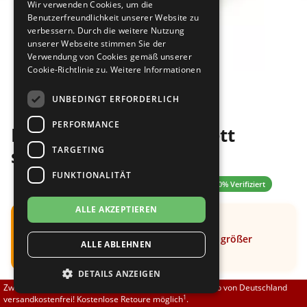
Wir verwenden Cookies, um die
Brautschuhe
Merlet
Benutzerfreundlichkeit unserer Website zu
verbessern. Durch die weitere Nutzung
unserer Webseite stimmen Sie der
Sneaker
Nueva Epoca
Verwendung von Cookies gemäß unserer
Cookie-Richtlinie zu.
Weitere Informationen
Bilder
Untergrößen 33-35
Portdance
UNBEDINGT ERFORDERLICH
Übergrößen 43-44
RayRose
PERFORMANCE
Fuego Split Sole komplett
Flexerinas
Rummos
TARGETING
schwarz
FUNKTIONALITÄT
Rumpf
0.00 (0 Bewertungen)
✓ 100% Verifiziert
ALLE AKZEPTIEREN
SoDanca
Hinweis:
Schuh fällt klein aus
Empfehlung: Bitte eine halbe Nummer größer
ALLE ABLEHNEN
Suny
bestellen
DETAILS ANZEIGEN
TopTanz
Zwischen 70,00 EUR und 800,00 EUR liefern wir innerhalb von Deutschland
1
versandkostenfrei! Kostenlose Retoure möglich
.